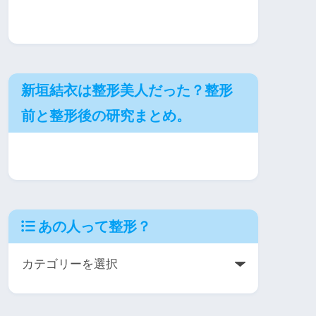
新垣結衣は整形美人だった？整形
前と整形後の研究まとめ。
あの人って整形？