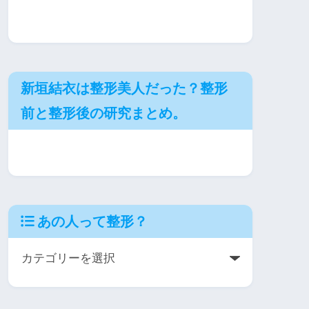
新垣結衣は整形美人だった？整形
前と整形後の研究まとめ。
あの人って整形？