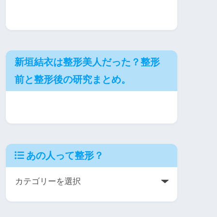
新垣結衣は整形美人だった？整形
前と整形後の研究まとめ。
あの人って整形？