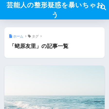
芸能人の整形疑惑を暴いちゃお
う
ホーム
タグ
「蛯原友里」の記事一覧