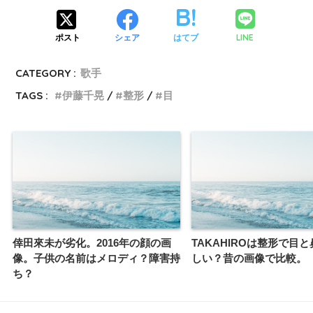
LINE
ポスト
シェア
はてブ
CATEGORY :
歌手
TAGS :
伊藤千晃
整形
目
倖田來未が劣化。2016年の顔の画
TAKAHIROは整形で目
像。子供の名前はメロディ？障害持
しい？昔の画像で比較。
ち？