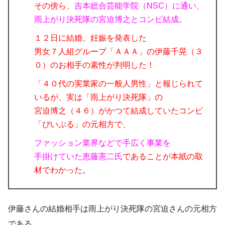
その傍ら、
吉本総合芸能学院（NSC）に通い、
雨上がり決死隊の宮迫博之とコンビ結成。
１２日に結婚、妊娠を発表した
男女７人組グループ「ＡＡＡ」の伊藤千晃（３
０）のお相手の素性が判明した！
「４０代の実業家の一般人男性」と報じられて
いるが、実は「雨上がり決死隊」の
宮迫博之（４６）がかつて結成していたコンビ
「ぴいぷる」の元相方で、
ファッション業界などで手広く事業を
手掛けていた恵藤憲二氏
であることが本紙の取
材でわかった。
伊藤さんの結婚相手は雨上がり決死隊の宮迫さんの元相方
である