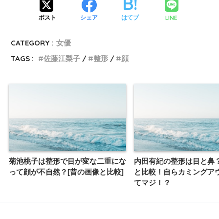
LINE
ポスト
シェア
はてブ
CATEGORY :
女優
TAGS :
佐藤江梨子
整形
顔
菊池桃子は整形で目が変な二重にな
内田有紀の整形は目と鼻
って顔が不自然？[昔の画像と比較]
と比較！自らカミングア
てマジ！？