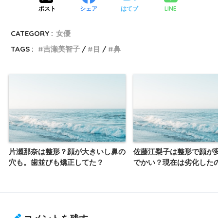
LINE
ポスト
シェア
はてブ
CATEGORY :
女優
TAGS :
吉瀬美智子
目
鼻
片瀬那奈は整形？顔が大きいし鼻の
佐藤江梨子は整形で顔が
穴も。歯並びも矯正してた？
でかい？現在は劣化した