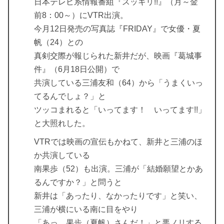
日本テレビ系情報番組『スッキリ!!』（月～金
前8：00～）にVTR出演。
今月12日発売の写真誌『FRIDAY』で女優・夏
帆（24）との
真剣交際が報じられた新井だが、映画『葛城事
件』（6月18日公開）で
共演している三浦友和（64）から「うまくいっ
てるんでしょ？」と
ツッコまれると「いってます！ いってます!!」
と大照れした。
VTRでは映画の宣伝もかねて、新井と三浦のほ
か共演している
南果歩（52）も出演。三浦が「結婚願望とかあ
るんですか？」と問うと
新井は「あったり、なかったりです」と笑い、
三浦が横にいる南に目をやり
「あっ、果歩（夏帆）さんだ！」と悪ノリする