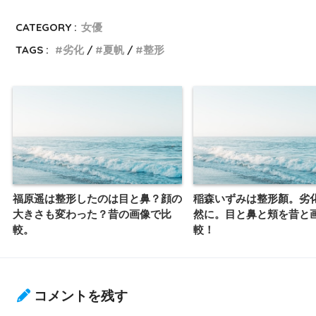
CATEGORY :
女優
TAGS :
劣化
夏帆
整形
福原遥は整形したのは目と鼻？顔の
稲森いずみは整形顏。劣
大きさも変わった？昔の画像で比
然に。目と鼻と頬を昔と
較。
較！
コメントを残す