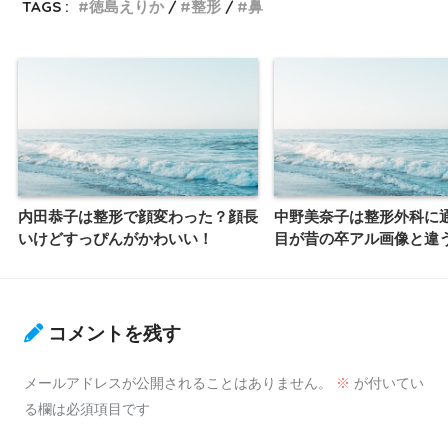
TAGS :
徳島えりか
整形
鼻
内田恭子は整形で顔変わった？顔長
中野美奈子は整形外科に
いけどすっぴんがかわいい！
目が昔の卒アル画像と違
コメントを残す
メールアドレスが公開されることはありません。
※
が付いてい
る欄は必須項目です