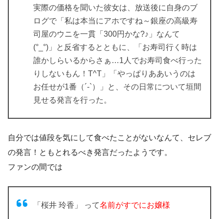
実際の価格を聞いた彼女は、放送後に自身のブ
ログで「私は本当にアホですね～銀座の高級寿
司屋のウニを一貫「300円かな?♪」なんて
(°_°)」と反省するとともに、「お寿司行く時は
誰かしらいるからさぁ…1人でお寿司食べ行った
りしないもん！T^T」「やっぱりああいうのは
お任せが1番（´-`）」と、その日常について垣間
見せる発言を行った。
自分では値段を気にして食べたことがないなんて、セレブ
の発言！ともとれるべき発言だったようです。
ファンの間では
「桜井 玲香」 って
名前がすでにお嬢様