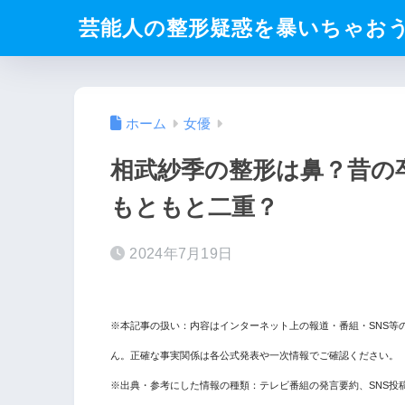
芸能人の整形疑惑を暴いちゃお
ホーム
女優
相武紗季の整形は鼻？昔の
もともと二重？
2024年7月19日
※本記事の扱い：内容はインターネット上の報道・番組・SNS等
ん。正確な事実関係は各公式発表や一次情報でご確認ください。
※出典・参考にした情報の種類：テレビ番組の発言要約、SNS投