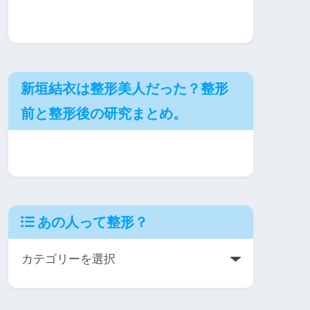
新垣結衣は整形美人だった？整形
前と整形後の研究まとめ。
あの人って整形？