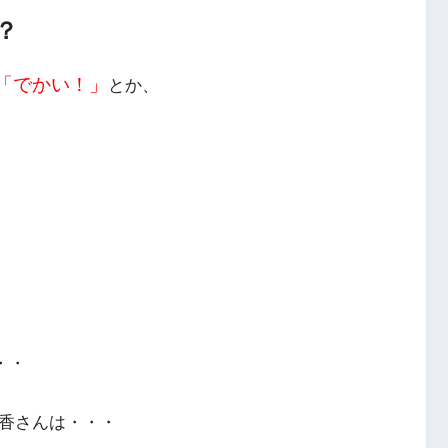
？
「でかい！」
とか、
・・
紀香さん
は・・・