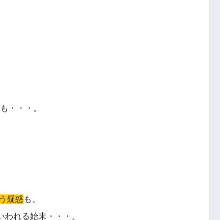
も・・・。
う疑惑
も。
いわれる始末・・・。