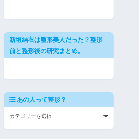
新垣結衣は整形美人だった？整形
前と整形後の研究まとめ。
あの人って整形？